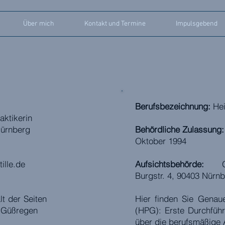
Über mich
Kontakt und Termine
Impulsgebend
Berufsbezeichnung:
Hei
aktikerin
ürnberg
Behördliche Zulassung:
Oktober 1994
ille.de
Aufsichtsbehörde:
Ges
Burgstr. 4, 90403 
alt der Seiten
Hier finden Sie Genau
 Güßregen
(HPG): Erste Durchfü
über die berufsmäßige