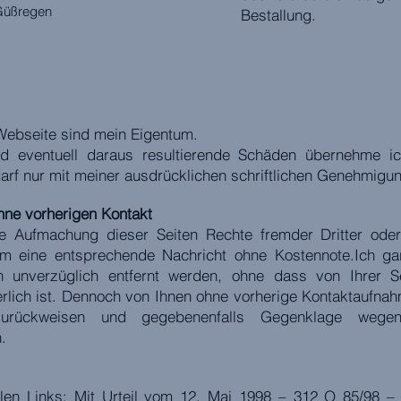
 Güßregen
Bestallung.
 Webseite sind mein Eigentum.
und eventuell daraus resultierende Schäden übernehme i
arf nur mit meiner ausdrücklichen schriftlichen Genehmigun
hne vorherigen Kontakt
die Aufmachung dieser Seiten Rechte fremder Dritter od
 um eine entsprechende Nachricht ohne Kostennote.Ich ga
 unverzüglich entfernt werden, ohne dass von Ihrer Se
rlich ist. Dennoch von Ihnen ohne vorherige Kontaktaufna
zurückweisen und gegebenenfalls Gegenklage wegen
.
len Links: Mit Urteil vom 12. Mai 1998 – 312 O 85/98 – 