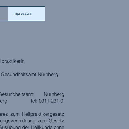
Impressum
lpraktikerin
Gesundheitsamt Nürnberg
undheitsamt Nürnberg
Nürnberg Tel: 0911-231-0
eres zum Heilpraktikergesetz
hrungsverordnung zum Gesetz
 Ausübung der Heilkunde ohne