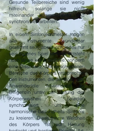
Gesunde Teilbereiche sind wenig
hilfreich, solange sie nicht
miteinander kommunizieren und
synchronisiert arbeiten.
In einem Sinfonieorchester mögen
alle Instrumente wunderbar
gestimmt sein, aber wenn jedes nur
sein eigenes Spiel verfolgt, entsteht
noch lange keine Sinfonie, sondern
eine Dissonanz. Die verschiedenen
Bereiche des Körpers entsprechen
den Instrumenten, die der BodyTalk-
Anwender/die Anwenderin als
Dirigent/in unter der Leitung der
Körperweisheit (wieder)
synchronisiert, um eine
harmonische Gesundheits -Sinfonie
zu kreieren. Diese Innere Weisheit
des Körpers ist auf Heilung
bedacht und bestimmt Priorität, Art,