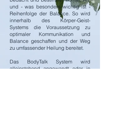
und - was besonders wichtig ist -
Reihenfolge der Balance. So wird
innerhalb des Körper-Geist-
Systems die Voraussetzung zu
optimaler Kommunikation und
Balance geschaffen und der Weg
zu umfassender Heilung bereitet.
Das BodyTalk System wird
alleinstehend angewandt oder in
Verbindung mit anderen Methoden
wie Chiropraktik, Osteopathie,
Psychologie, Naturheilverfahren,
Schulmedizin und Physiotherapie.
Oftmals um die Voraussetzungen für
deren Effektivität zu schaffen
Weitere Informationen unter:
www.bodytalksystem.com
Das Bodytalksystem erlernte ich in den