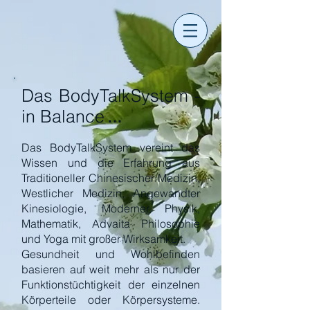
Das BodyTalkSystem -
in Balance
...
Das BodyTalkSystem vereint das
Wissen und die Erfahrung aus
Traditioneller Chinesischer Medizin,
Westlicher Medizin, Angewandter
Kinesiologie, Moderner Physik,
Mathematik, Advaita Philosophie
und Yoga mit großer Wirksamkeit.
Gesundheit und Wohlbefinden
basieren auf weit mehr als nur der
Funktionstüchtigkeit der einzelnen
Körperteile oder Körpersysteme.